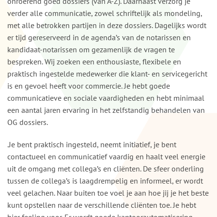
onroerend goed dossiers (van A-Z). Daarnaast verzorg je
verder alle communicatie, zowel schriftelijk als mondeling,
met alle betrokken partijen in deze dossiers. Dagelijks wordt
er tijd gereserveerd in de agenda’s van de notarissen en
kandidaat-notarissen om gezamenlijk de vragen te
bespreken. Wij zoeken een enthousiaste, flexibele en
praktisch ingestelde medewerker die klant- en servicegericht
is en gevoel heeft voor commercie. Je hebt goede
communicatieve en sociale vaardigheden en hebt minimaal
een aantal jaren ervaring in het zelfstandig behandelen van
OG dossiers.
.Je bent praktisch ingesteld, neemt initiatief, je bent
contactueel en communicatief vaardig en haalt veel energie
uit de omgang met collega’s en cliënten. De sfeer onderling
tussen de collega’s is laagdrempelig en informeel, er wordt
veel gelachen. Naar buiten toe voel je aan hoe jij je het beste
kunt opstellen naar de verschillende cliënten toe. Je hebt
hier feeling voor. Er wordt goede kantoorautomatisering