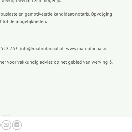
 deeltijd werken zijn mogelijk.
housiaste en gemotiveerde kandidaat-notaris. Opvolging
t tot de mogelijkheden.
50 522 763
info@raatnotariaat.nl
www.raatnotariaat.nl
tner voor vakkundig advies op het gebied van werving &