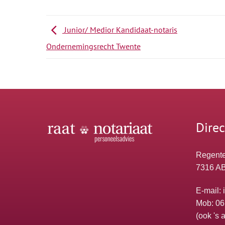
Junior/ Medior Kandidaat-notaris
Ondernemingsrecht Twente
Direc
Regente
7316 AB
E-mail:
Mob: 06
(ook 's 