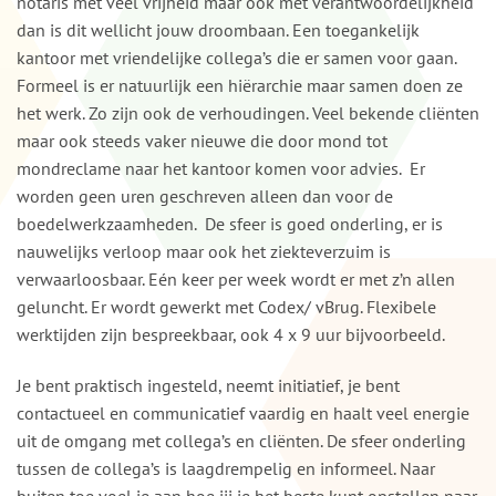
notaris met veel vrijheid maar ook met verantwoordelijkheid
dan is dit wellicht jouw droombaan. Een toegankelijk
kantoor met vriendelijke collega’s die er samen voor gaan.
Formeel is er natuurlijk een hiërarchie maar samen doen ze
het werk. Zo zijn ook de verhoudingen. Veel bekende cliënten
maar ook steeds vaker nieuwe die door mond tot
mondreclame naar het kantoor komen voor advies. Er
worden geen uren geschreven alleen dan voor de
boedelwerkzaamheden. De sfeer is goed onderling, er is
nauwelijks verloop maar ook het ziekteverzuim is
verwaarloosbaar. Eén keer per week wordt er met z’n allen
geluncht. Er wordt gewerkt met Codex/ vBrug. Flexibele
werktijden zijn bespreekbaar, ook 4 x 9 uur bijvoorbeeld.
Je bent praktisch ingesteld, neemt initiatief, je bent
contactueel en communicatief vaardig en haalt veel energie
uit de omgang met collega’s en cliënten. De sfeer onderling
tussen de collega’s is laagdrempelig en informeel. Naar
buiten toe voel je aan hoe jij je het beste kunt opstellen naar