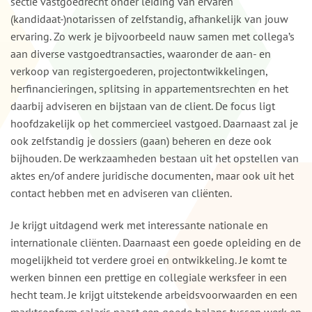
sectie vastgoedrecht onder leiding van ervaren
(kandidaat-)notarissen of zelfstandig, afhankelijk van jouw
ervaring. Zo werk je bijvoorbeeld nauw samen met collega’s
aan diverse vastgoedtransacties, waaronder de aan- en
verkoop van registergoederen, projectontwikkelingen,
herfinancieringen, splitsing in appartementsrechten en het
daarbij adviseren en bijstaan van de client. De focus ligt
hoofdzakelijk op het commercieel vastgoed. Daarnaast zal je
ook zelfstandig je dossiers (gaan) beheren en deze ook
bijhouden. De werkzaamheden bestaan uit het opstellen van
aktes en/of andere juridische documenten, maar ook uit het
contact hebben met en adviseren van cliënten.
Je krijgt uitdagend werk met interessante nationale en
internationale cliënten. Daarnaast een goede opleiding en de
mogelijkheid tot verdere groei en ontwikkeling. Je komt te
werken binnen een prettige en collegiale werksfeer in een
hecht team. Je krijgt uitstekende arbeidsvoorwaarden en een
marktconform salaris naast een goede balans tussen werk en