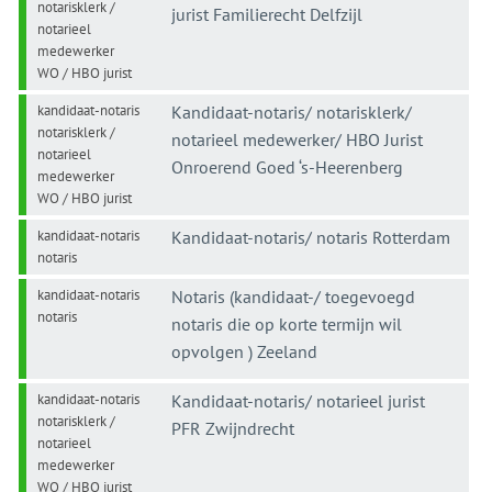
notarisklerk /
jurist Familierecht Delfzijl
notarieel
medewerker
WO / HBO jurist
kandidaat-notaris
Kandidaat-notaris/ notarisklerk/
notarisklerk /
notarieel medewerker/ HBO Jurist
notarieel
Onroerend Goed ‘s-Heerenberg
medewerker
WO / HBO jurist
kandidaat-notaris
Kandidaat-notaris/ notaris Rotterdam
notaris
kandidaat-notaris
Notaris (kandidaat-/ toegevoegd
notaris
notaris die op korte termijn wil
opvolgen ) Zeeland
kandidaat-notaris
Kandidaat-notaris/ notarieel jurist
notarisklerk /
PFR Zwijndrecht
notarieel
medewerker
WO / HBO jurist